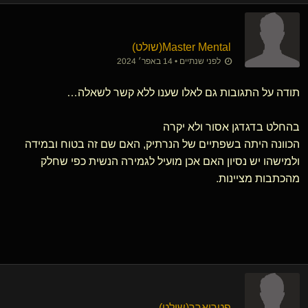
Master Mental​(שולט)
לפני שנתיים • 14 באפר׳ 2024
תודה על התגובות גם לאלו שענו ללא קשר לשאלה…
בהחלט בדגדגן אסור ולא יקרה
הכוונה היתה בשפתיים של הנרתיק, האם שם זה בטוח ובמידה
ולמישהו יש נסיון האם אכן מועיל לגמירה הנשית כפי שחלק
מהכתבות מציינות.
פטריארך​(שולט)