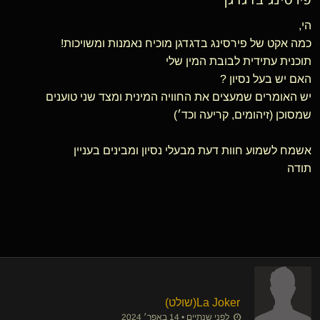
הי,
כמה אקט של פירסינג בדגדגן מוכיח נאמנות ומשויכות!
תוכנית עתידית לבובת המין שלי
האם יש בעל נסיון ?
יש האומרים שמעצים את החוויה המינית ומצד שני טוענים
שמסוכן (זיהומים, קריעה וכד׳)
אשמח לשמוע חוות דעת מבעלי נסיון ומבינים בעניין
תודה
La Joker​(שולט)
לפני שנתיים • 14 באפר׳ 2024