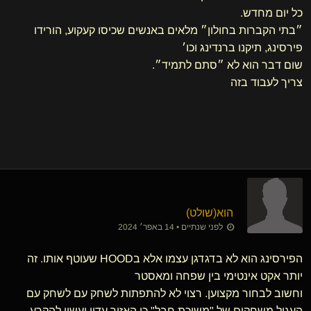
כל יום מחדש.
״בתי הקברות בחולון״ מלאים באנשים שכיסו קעקוע, הורידו
פירסינג, תיקנו ברנדינג וכו׳
שום דבר הוא לא ״סתם לתמיד״.
צריך לעבוד בזה
הוא​(שולט)
לפני שנתיים • 14 באפר׳ 2024
הפירסינג הוא לא בדגדגן עצמו אלא בHOOD שעוטף אותו. זה
יותר אקט אינטימי בין שפחה ומאסטר
וחשוב לבחור מקצוען. רצוי לא להתפתות לשחק עם לשחק עם
העגיל משחקים של "משיכת חבל" כי האזור עדין ועשוי להקרע.