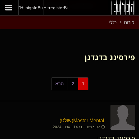
GENERAL::joinNow
AUTH::signInButton
AUTH::registerButton
פורום
כללי
פירסינג בדגדגן
1
2
הבא
Master Mental​(שולט)
לפני שנתיים • 14 באפר׳ 2024
פירסינג בדגדגן