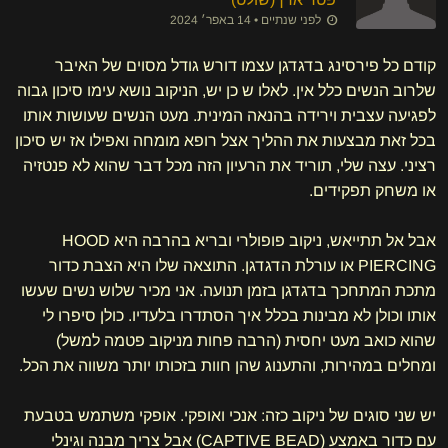
לפני שנתיים • 14 באפר׳ 2024
קודם כל פירסינג בדגדגן עצמו דורש גודל מסוים של האיבר
שלרוב הנשים כלל אין. לאלו ש כן יש, הניקוב נושא עימו סיכון גבוה
לפגיעה עצבית וירידה בהנאה המינית. מעט הנשים שעושות אותו
בכל זאת מבצעות את ההליך אצל רופא מומחה ואפילו אז יש סיכון
רציני. עצה שלי, תוריד את הרעיון הזה מכל דבר שהוא לא פנטזיה
או משחק תפקידים.
אבל אל תתייאש, ניקוב פופולרי ובריא בהרבה היא HOOD
PIERCING או עורלת הדגדגן. התוצאה שלו היא הצבת כדור
מתכת המתחכך בדגדגן בזמן תנועה. אני מכיר שלוש נשים שעשו
אותו וכולן לא מבינות בכלל איך הסתדרו בלעדיו. כולן סיפרו לי
שהוא כואב מעט יחסית (הרבה פחות מניקוב פטמה למשל)
ומחלים במהירות, והתענוג שהן חוות בזכותו יותר משווה את הכל.
יש שני סוגים של ניקוב כזה: אנכי ואופקי. אופקי משתמש בטבעת
עם כדור באמצע (CAPTIVE BEAD) אבל צריך מבנה וגינלי