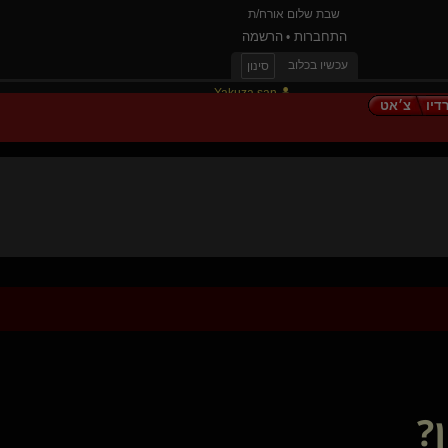
שבת שלום אורח/ת
התחברות
הרשמה
•
עכשיו בכלוב
סינון
Yakuza san
דיו
צ׳אט
StainedCrimson
{
Legion
}
William Arthur
seductive promise
tomime
OM XXX
הברון בכפכפים(קינקי)
{
זהרורים
}
lola lolita(נשלטת)
generative(שולט)
אני וזה(נשלטת)
סטודנט A
יומנה של אסטריד
SURFERR(מתחלף)
Liber Pater(שולט)
masoul
?
Rockefella
המצליףO
{
שולט
}