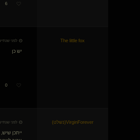
6
The little fox
לפני שנתיים • 27 באפר׳
יש כן
0
VirginForever​(נשלט)
לפני שנתיים • 27 באפר׳
ייתכן שיש,