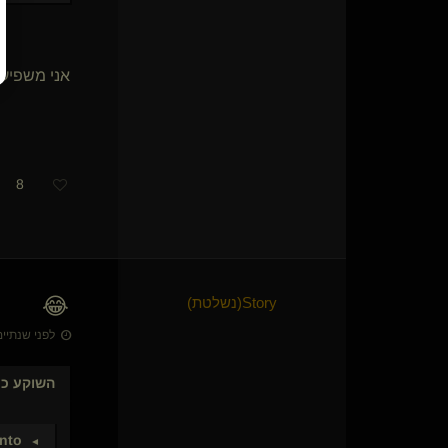
אני משפיען
8
😂
Story​(נשלטת)
לפני שנתיים • 26 באפר׳
השוקע
כת
Into
►