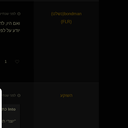
bondman​(נשלט)
לפני שנתיים • 26 באפר׳
}
FLR
{
ואם היו, ל
יודע על לפ
1
השוקע
לפני שנתיים • 26 באפר׳
Into
כתב/
"יוצרי תוכ