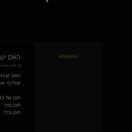
mooning(נשלטת)
עיסוי טנטרי מגבר
TorMentor(שולט)
CTAC DM(שולט)
FANTAS84
מתלבשת בחתיך תא
קושית(שולטת)
PlugAndPlay
האם יש כ
whisperoz
המוזה
המלכה יולי
לפני שנתיים • 25 באפר׳
PersonalJesus
האם יש כאן
צ'שייר
פטלייף, אונלי פ
איש אחד במסע(שולט)
מכשפת הירח(נשלטת)
{
Loki the t
}
Dex
תוכן של ב
שולט בך יפה(שולט)
תוכן מיני
העולם המופלא(שולט)
תוכן ונילי
BrutallDom
Black Lotus(מתחלפת)
{
זאלופון
}
THE-MASTER(שולט)