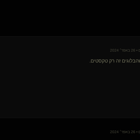
אסתר המדבר(נשלטת)
אדריכל נשמה והתמסרות
SilentEcho
Soft Bloom
Puppetmaster(שולט)
shipopoo(שולט)
owlflylight
 2024
drorzz
מתלבש נשלטט()
בלוגים זה רק טקסטים.
LittleRed RidingHood(קינקית)
MeMyselfButWhy(נשלט)
Odoriko
{
🫪
}
כלבונת סקרנית(נשלטת)
{
תומר ההוא
}
ThePeaceMaker
באדינות
SeriousFun
mentalslavee(נשלט)
ערבי
mipster()
 2024
slavecbt14