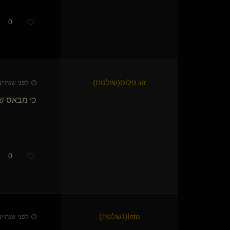
CalmDominant(מתחלף)
הלוטוס הלבן(שולטת)
0
dommixxx
lenovo
מתלמד-בכיר
אדון אמיתי בעבד
Imforyou
זוג פלוס​(שולטת)
לפני שנתיים • 26 באפר׳
SubGuyForDom
Domneptunus(שולט)
כי מבאס שה
במבלבי
נתין ירושלמי
הדטרמניסט קמיני קאלי(שולט)
PainGivingMan(שולט)
King-Dom(שולט)
0
hugg
say it right
{
פררו מריר
}
זיו רון
sugartie
{
שיבארי
}
Big Blue Bear
Into​(נשלטת)
לפני שנתיים • 26 באפר׳
רמי 10
{
בד\תותח
}