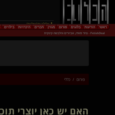
אלילה יוד(שולטת)
ראשי
הודעות
בלוגים
פורום
מגזין
חברים
היכרויות
בילויים
ר
יוניקורני(נשלט)
FetishDeal - ציוד סאדו, אביזרים והלבשה קינקית
romdome(שולט)
CheekyGoodGirl(נשלטת)
Dearyou
מעמקים
shapi
Drwantlove(נשלט)
בהערצה
TheHellsAngel(שולט)
פורום
כללי
שליטהמוחלטת(שולט)
ככ
hipocrates(נשלט)
זוג פלוס(שולטת)
LeafAndStream
האם יש כאן יוצרי תוכן
xtazz
Funshine
{
Tenderhear
}