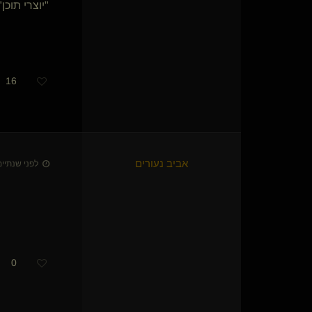
מציית באהבה(נשלט)
"יוצרי תוכן"
Ven(מתחלף)
ציפור שיר
I S Y D(שולט)
HexaDoe(קינקי)
עבד נצחי(נשלט)
16
ה
Two Horse Town
רנסנס(שולט)
סמית(שולט)
RaVeN
סטאר(מתחלף)
אביב נעורים
לפני שנתיים • 26 באפר׳
0