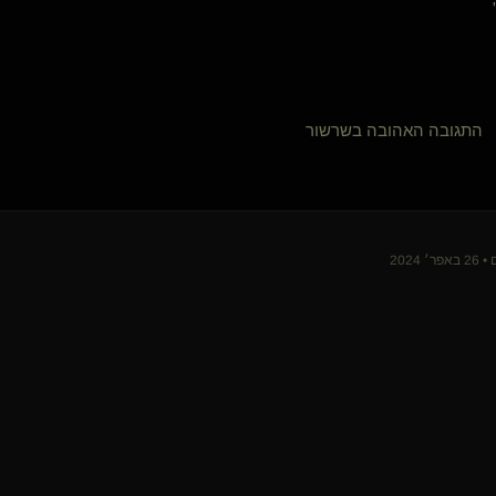
Shimshon
aizik
dark enlightment(שולט)
Praetor
המפנק111
מיצקי(נשלטת)
תגובה האהובה בשרשור
שולט בך בכבוד
mi_555
lycraman5
אדון בכלבה רעבה(שולט)
CaveM
 2024