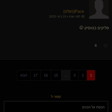
Pace​(נשלט)
לפני שנה • 15 ביוני 2025
פליקים בטוסיק 🤭
6
1
2
3
...
15
16
17
הבא
קפצי ל