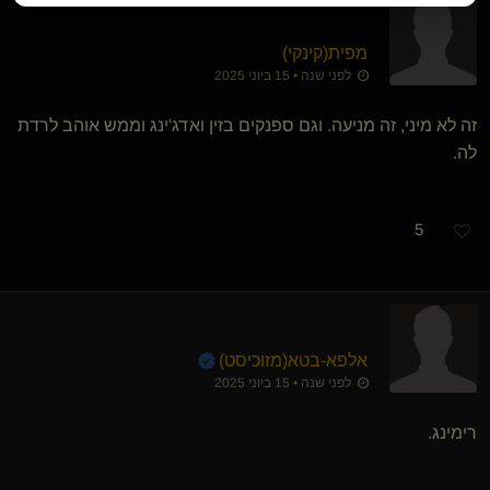
מפית​(קינקי)
לפני שנה • 15 ביוני 2025
זה לא מיני, זה מניעה. וגם ספנקים בזין ואדג'ינג וממש אוהב לרדת
לה.
5
אלפא-בטא​(מזוכיסט)
לפני שנה • 15 ביוני 2025
רימינג.