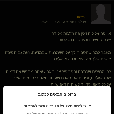
פישוטו
לפני כחצי שנה • 26 בנוב׳ 2025
אין פה אלילות ואין פה מלכות מלידה.
יש פה נשים דומיננטיות ושולטות.
מעבר למה שהסבירו לך על השמרנות שבמדינה, זאת גם תפיסה
אישית שלך מה היא מלכה או אלילה.
לפי המילים שכתבת והפרופיל אני רואה שאתה מחפש את דמות
של השולטת, ופחות את האדם שעומד מאחורי הדמות הזאת.
על כל מאפייניה וחולשותיה האנושיות.
ברוכים הבאים לכלוב
יכול להיות שההתבוננות על חו"ל גורמת לך לראות רק את
הלייטקס והשוטים, והתקשורת היותר מציאותית בארץ מרחיקה
⚠ יש להיות מעל גיל 18 כדי לגשת לאתר זה.
אותך מלראות את השולטת באדם שמולך.
אנו משתמשים ב-cookies לשיפור חוויית הגלישה.