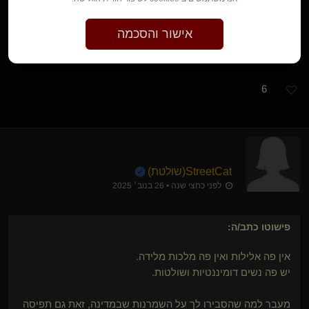
אבל נשים דומיננטיות יש בארץ, הן פשוט לא מתעסקות בזה 24/7
אישור והסכמה
ומתחזקות פרסונות במדיה החברתית כמו בארצות אחרות.
6
StreetCat​(שולטת)
לפני כחצי שנה • 26 בנוב׳ 2025
פישוטו
כתב/ה:
אין פה אלילות ואין פה מלכות מלידה.
יש פה נשים דומיננטיות ושולטות.
מעבר למה שהסבירו לך על השמרנות שבמדינה, זאת גם תפיסה