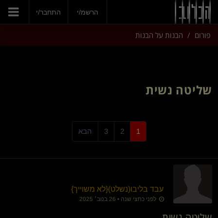
הצטרפי עכשיו
הרשמ/י
התחבר/י
פורום
הבנות על הבנות
שליטה נשית
1
2
3
הבא
עבד בליבו​(נשלט)
​{
לא משוייך
}
לפני כחצי שנה • 26 בנוב׳ 2025
שליטה נשית