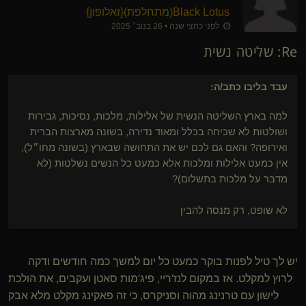
Black Lotus​(מתחלפת)
​{
זאלופון
}
לפני כחצי שנה • 26 בנוב׳ 2025
Re: שליטה נשית
עבד בליבו
כתב/ה:
למה בארץ השליטה הנשית של אלילות, מלכות, נסיכות, גבירות
ושולטות לא שכיחה בכלל ומאוד נדירה, בשונה מארצות הברית
ואירופה? והאם גם לכם יש את התחושה שבארץ (בשונה מחו״ל),
אין כמעט אלילות ומלכות אלא כמעט כל הנשים נשלטות (לא
מדבר על מלכות בתשלום)?
לא שופט, רק מנסה להבין
יש לך טיל לפנות בוקר כמעט כל יום למשך כמה חודשים ודקה
לרוץ למקלט. אז במקום לנז'ריי, פיג'מות סאטן ועקבים, את הולכת
לישון עם טרנינג מהוה וסניקרס, כי זה פאקינג מקלט מלא אבק