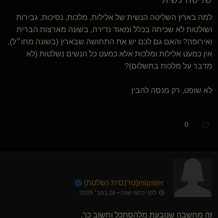
למה בארץ השליטה הנשית של אלילות, מלכות, נסיכות, גבירות
ושולטות לא שכיחה בכלל ומאוד נדירה, בשונה מארצות הברית
ואירופה? והאם גם לכם יש את התחושה שבארץ (בשונה מחו״ל),
אין כמעט אלילות ומלכות אלא כמעט כל הנשים נשלטות (לא
מדבר על מלכות בתשלום)?
לא שופט, רק מנסה להבין
0
mipster​(טרנסית נשלטת)
לפני כחצי שנה • 26 בנוב׳ 2025
זה מחשבה שנובעת מלהסתכל וחשוב כך,