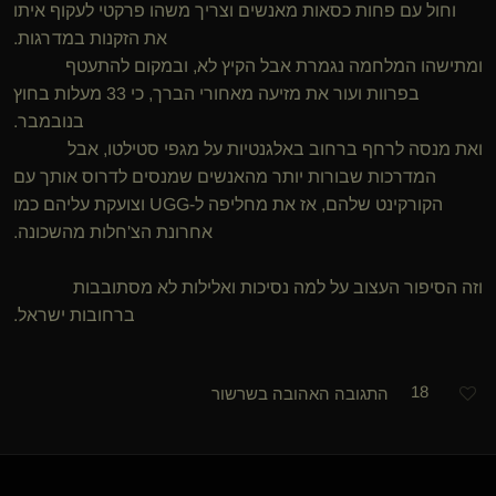
וחול עם פחות כסאות מאנשים וצריך משהו פרקטי לעקוף איתו
את הזקנות במדרגות.
ומתישהו המלחמה נגמרת אבל הקיץ לא, ובמקום להתעטף
בפרוות ועור את מזיעה מאחורי הברך, כי 33 מעלות בחוץ
בנובמבר.
ואת מנסה לרחף ברחוב באלגנטיות על מגפי סטילטו, אבל
המדרכות שבורות יותר מהאנשים שמנסים לדרוס אותך עם
הקורקינט שלהם, אז את מחליפה ל-UGG וצועקת עליהם כמו
אחרונת הצ'חלות מהשכונה.
וזה הסיפור העצוב על למה נסיכות ואלילות לא מסתובבות
ברחובות ישראל.
18
התגובה האהובה בשרשור