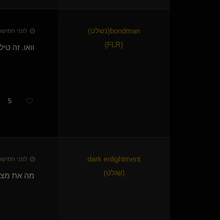
פיט
Ben-Gold
Ven(מתחלף)
bondman​(נשלט)
לפני חמישה חודשי
'קטנטונת'(נשלטת)
}
FLR
{
וואו. זה טיל
ציפור שיר
יצר פוגש יצר
גבר ענק
kryptonMe(נשלט)
It's just Leylah(נשלטת)
5
שושנת קהיר הסגולה
Spanking Ass
erankav
three(נשלטת)
ShowMe(קינקית)
רכוש הגבירה(נשלט)
לפני חמישה חודשי
ברצינית לבוקקה(שולט)
(שולט)
מה את מצל
bigdawg(נשלט)
sultani(קינקי)
SyffeR(נשלטת)
{
Dark Anter
}
sexslave8