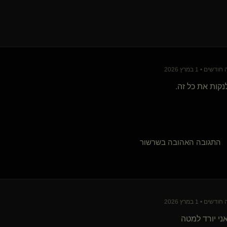
D O M N U L E(שולט)
אקזוטיקס
לילית*
דיגי(שולטת)
{
של השועל
}
lycraman5
עבד מהמרכז
חדש ישן(קינקי)
ם • 1 במרץ 2026
CaveM
נקות את כל זה.
תגובה האהובה בשרשור
ם • 1 במרץ 2026
ני יורד למטה