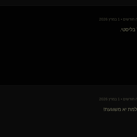
BlackMirror(שולט)
ארקפה(שולט)
aizik
ם • 1 במרץ 2026
ivy sweet(נשלטת)
 בליסטי.
Darth Vader(שולט)
{
purrr
}
looneypeddy(נשלט)
קייזר(שולט)
Someone else
Only4Me(שולטת)
מחכה למבול
Thedudeman
HexaDoe(קינקי)
מפליקן
המפנק111
ערטילאי(שולט)
ם • 1 במרץ 2026
ערפילי(שולט)
מת יא משוגעת!
ייחודי או שלא
חוקר לשונאי
kareena(נשלט)
גולוסקלפרה(נשלט)