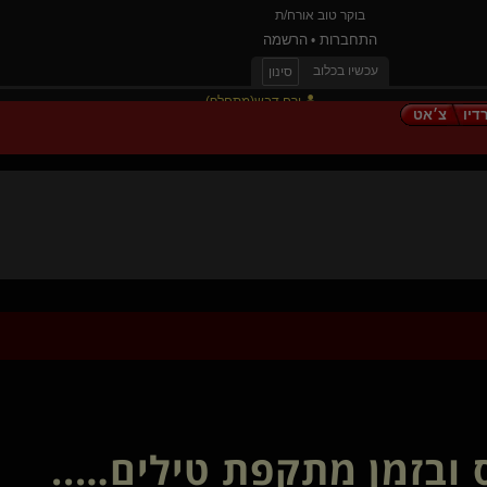
בוקר טוב אורח/ת
התחברות
הרשמה
•
עכשיו בכלוב
סינון
ירח דבש(מתחלף)
דיו
צ׳אט
גשם סתיו(מתחלף)
אלילה יוד(שולטת)
רוח קיץ(נשלטת)
romdome(שולט)
שיגו(שולטת)
native-tel avivian(קינקי)
ילדה טובה ורעה()
NoOneSpecial
tomime
Light- me(שולטת)
מצוי בפרטים
דרים
פלג-מתלמדת
נשלט שלך לתמיד
ובזמן מתקפת טילים…..
בולשיט
shirazbar(שולטת)