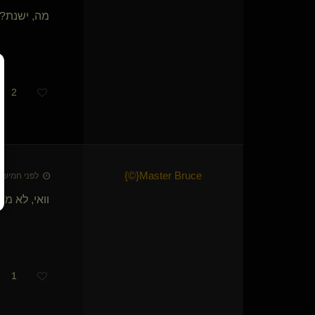
MrNoOne(מתחלף)
מה, ישנת?
ספנקר
בין כינוים
Johny Vegan
thewanted
חצופה וחמודה(נשלטת)
2
-Sub-Zero-(נשלט)
תנשמי אותי עמוק
TIZERIT
Alexanderz
כלבונת סקרנית(נשלטת)
{
תומר ההוא
}
}
©
​{
Master Bruce
לפני חמישה חודשי
מחפשאותך
Luster
וואי, לא מת
AsiLove(שולט)
Nice Sub for you
SeriousFun
TinyBoy
1
strength softness(שולט)
סאב נצחי
ההנדימן שלכם