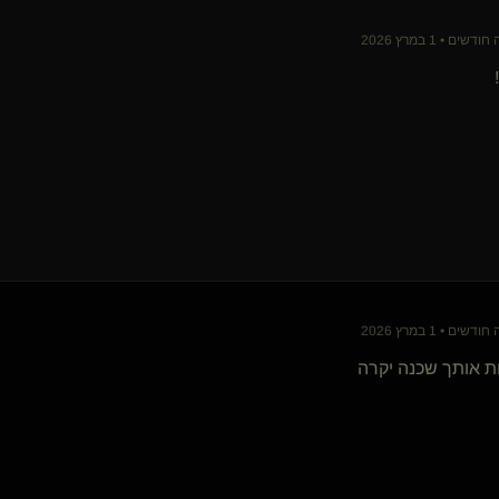
אלפא-בטא()
קושקה שלו(מתחלפת)
{
Drizztpool
}
ם • 1 במרץ 2026
I am I'm me(קינקי)
קושית(שולטת)
מתחלק
שולט קשוח(שולט)
Daniel-Rope(נשלט)
Smartongue
דדי הגולש(נשלט)
מאלף פיות(שולט)
Lulish lola love
servus(נשלט)
איש אחד במסע(שולט)
ם • 1 במרץ 2026
קשקש(מתחלף)
love69
{
miz hyde
}
ת אותך שכנה יקרה
פשוט אורי
מעונב ומכופתר(נשלט)
שולט בך יפה(שולט)
הקול(שולט)
Truth Seeker