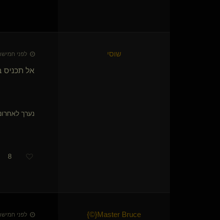
עקבון(נשלט)
לא סתם עוד עבד
המכשפה בג'ינס(מתחלפת)
כוכב נעלם(נשלט)
Victoire(נשלטת)
שוסי
לפני חמישה חודשי
נחלת משי
Kalel(נשלט)
אל תכניס ב
העוגן
Basalt(שולט)
tsums
dommixxx
נערך לאחרונה על-ידי * 
babyshark
Sanitit(נשלטת)
lenovo
HellHound
8
חודר החומות
הנפש הכנוע
כלבת הבית(נשלטת)
yatry
Night Fury
}
©
​{
Master Bruce
לפני חמישה חודשי
Wise dom(שולט)