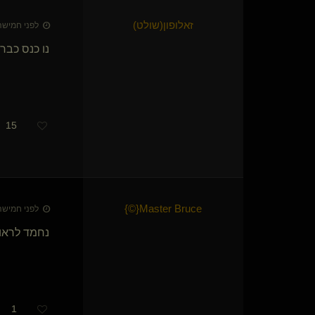
FANTAS84
g4m(שולט)
זאלופון​(שולט)
לפני חמישה חודשי
MagisterDolor(שולט)
נו כנס כבר!
Britney Bitch(שולטת)
הקנדי
kink-it(קינקית)
המלכה יולי
miz hyde
{
love69
}
15
}
©
{
Master Bruce
נווד במדבר(שולט)
{
sid
}
- מק -
Raining Stars
דגית זהבי
}
©
​{
Master Bruce
לפני חמישה חודשי
joshee(שולט)
{
ממי*
}
CHARMED
נחמד לראו
חמוד וקשוב(נשלט)
Venus in Furs
foot-massage(נשלט)
eran4(שולט)
BrutallDom
1