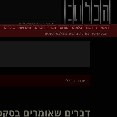
ליר שושנת הבר(נשלטת)
ראשי
הודעות
בלוגים
פורום
מגזין
חברים
היכרויות
בילויים
ר
נהוראיייי(שולט)
FetishDeal - ציוד סאדו, אביזרים והלבשה קינקית
prometheusX(שולט)
LoveDesire(מתחלף)
chaos theory
Oriz
EnigmaQueen
-Indigo-(נשלט)
The Evil Smurfette
DOR T(קינקי)
פורום
כללי
דביבונה(קינקית)
searching for
DonnaAlba
Mellor(קינקית)
generative(שולט)
דברים שאומרים בסקס 
TheHellsAngel(שולט)
שליטהמוחלטת(שולט)