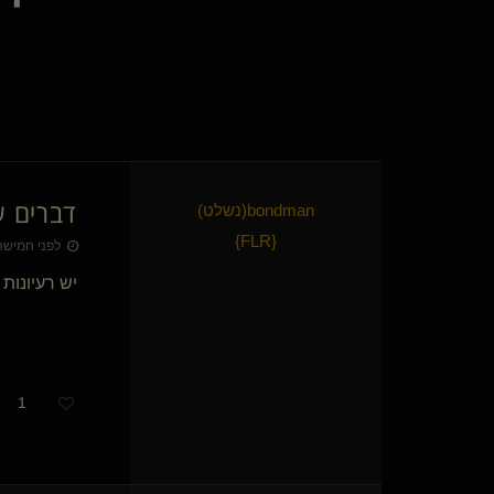
The Silent Plotter
יומנה של אסטריד
LALA-PP
Miss Fox
המעריץ המיוחד שלך(נשלט)
חדשבזה(נשלט)
Astrix
masoul
דברים ש
bondman​(נשלט)
ריברס
}
FLR
{
Chimaera
לפני חמישה חודשי
LEGION
יש רעיונות 
הטופר המפשר(נשלט)
Dr Faustus(שולט)
subtrickit(מתחלפת)
All You Need Is Love
ממתק אמיתי
1
Jadwiga(שולטת)
מביט בך(שולט)
CTAC DM(שולט)
תומר ההוא(שולט)
{
כלבונת סקר
}