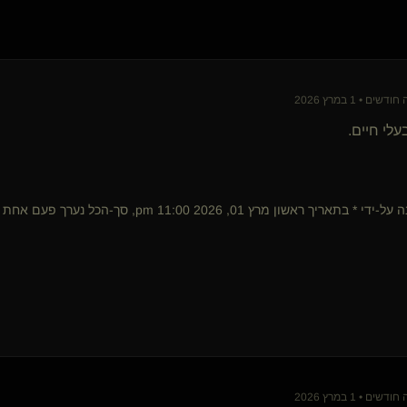
THE-MASTER(שולט)
spartakus(נשלט)
MarvelFan(שולט)
Insula(קינקית)
grly(נשלטת)
ם • 1 במרץ 2026
סקוטט
Mila Black(קינקית)
עלי חיים.
לחישה שקטה
Silent Sin
TBD
SilentEcho
בתאריך ראשון מרץ 01, 2026 11:00 pm, סך-הכל נערך פעם אחת
רימר(נשלט)
Dom sott(שולט)
insomniacat
mmmoootttyyy(נשלט)
Atlantic(נשלטת)
UnspokenWords
Dr Daddy
זוג בצעיר שולט
Imforyou
ם • 1 במרץ 2026
BISHOP
{
זדיינו
}