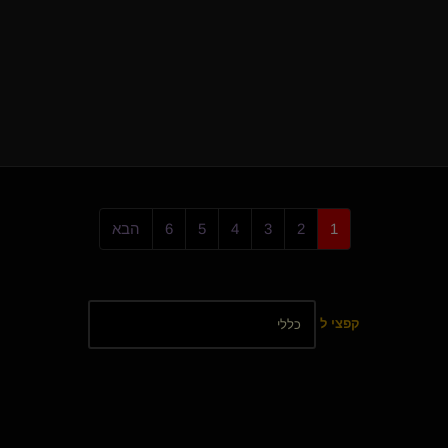
1
2
3
4
5
6
הבא
קפצי ל