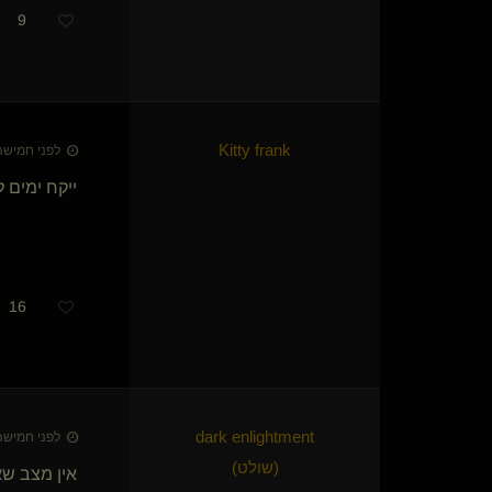
כנוע שרירי
9
עלוב החיים
רנסנס(שולט)
Dark-Evil
סמית(שולט)
Eve
אדון בכלבה רעבה(שולט)
Kitty frank
לפני חמישה חודשי
Lost Star(נשלט)
ייקח ימים ל
16
ה
לפני חמישה חודשי
(שולט)
אין מצב שא