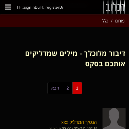
GENERAL::joinNow
AUTH::signInButton
AUTH::registerButton
פורום
כללי
דיבור מלוכלך - מילים שמדליקים
אותכם בסקס
1
2
הבא
הנסיך המדליק xxx
לפני חודשיים • 22 במאי 2026