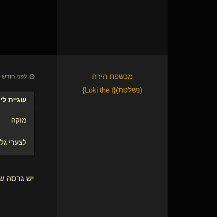
מכשפת הירח​
לפני חודש • 7 ביולי 26
(נשלטת)
​{
Loki the t
}
עוגיית לי
מוקה
לצערי גלי
יש גרסה שה