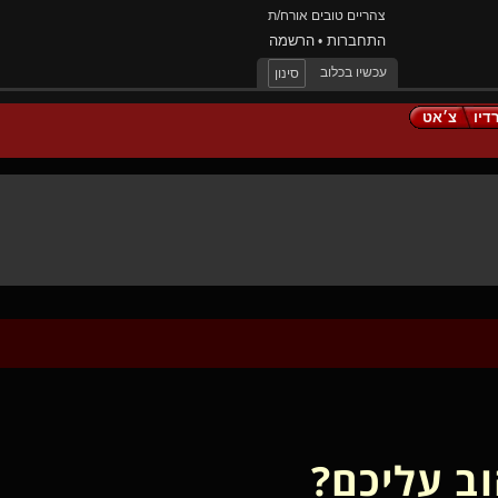
צהריים טובים אורח/ת
התחברות
הרשמה
•
עכשיו בכלוב
סינון
דיו
צ׳אט
ב עליכם?