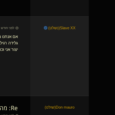
Slave XX​(נשלט)
לפני חודש • 7 ביולי 26
אם אנחנו מ
גלידה רגיל
יצור אני וכ
Re: מה טעם הגלידה האהוב עליכם?
Don mauro​(שולט)