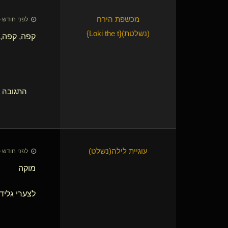
מכשפת הירח​
לפני חודש • 7 ביולי 26
(נשלטת)
​{
Loki the t
}
קפה, קפה, 
התגובה הא
עוגיית לילה​(נשלט)
לפני חודש • 7 ביולי 26
מוקה
לצערי גליד