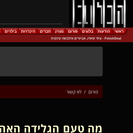
ראשי
הודעות
בלוגים
פורום
מגזין
חברים
היכרויות
בילויים
ר
FetishDeal - ציוד סאדו, אביזרים והלבשה קינקית
פורום
לא קשור
מה טעם הגלידה האהו