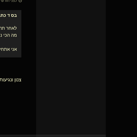
לפני חודש • 7 ביולי 26
בס ד
כתב
לאחר תהי
מה הכי נפ
אני אתחיל
צנון ונגיעו