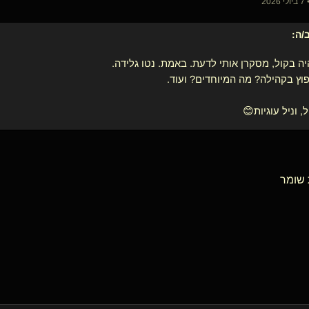
20
/ה:
ה בקול, מסקרן אותי לדעת. באמת. נטו גלידה.
וץ בקהילה? מה המיוחדים? ועוד.
, וניל עוגיות😊
ת שומר