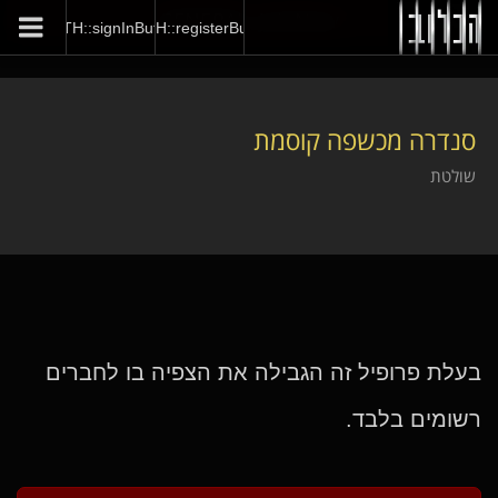
GENERAL::joinNow
סנדרה מכשפה קוסמת
AUTH::signInButton
AUTH::registerButton
סנדרה מכשפה קוסמת
שולטת
בעלת פרופיל זה הגבילה את הצפיה בו לחברים
רשומים בלבד.