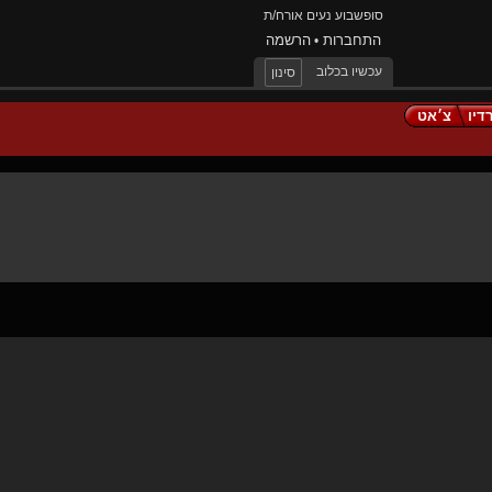
סופשבוע נעים אורח/ת
התחברות
הרשמה
•
עכשיו בכלוב
סינון
דיו
צ׳אט