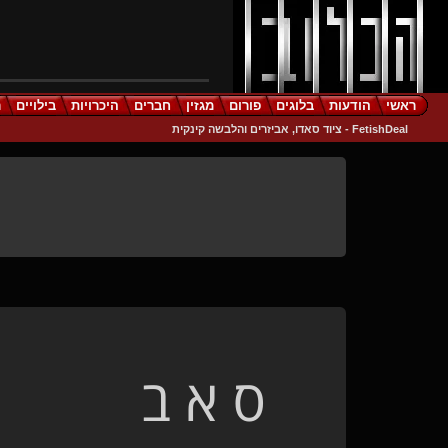
ראשי
הודעות
בלוגים
פורום
מגזין
חברים
היכרויות
בילויים
ר
FetishDeal - ציוד סאדו, אביזרים והלבשה קינקית
ס א ב