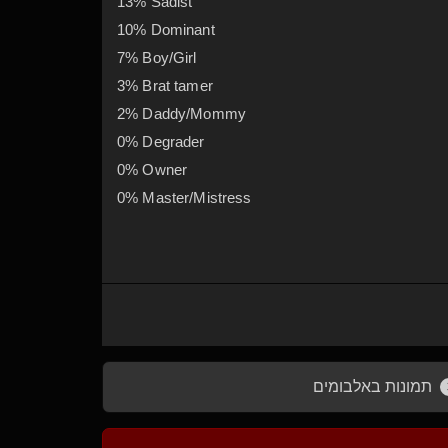
13% Sadist
10% Dominant
7% Boy/Girl
3% Brat tamer
2% Daddy/Mommy
0% Degrader
0% Owner
0% Master/Mistress
תמונות באלבומים