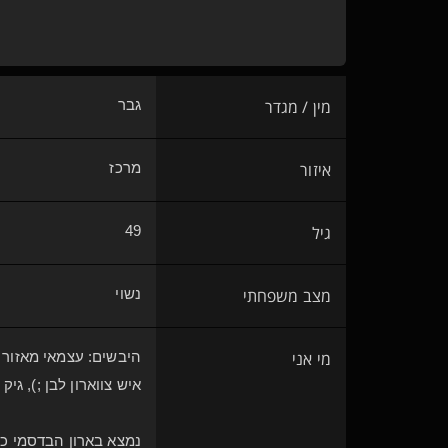
מין / מגדר
גבר
איזור
מרכז
גיל
49
מצב משפחתי
נשוי
מי אני
היבשים: עצמאי מאזור המרכז, 1.86
איש צווארון לבן ;), ג
נמצא בארון הבדסמי כב