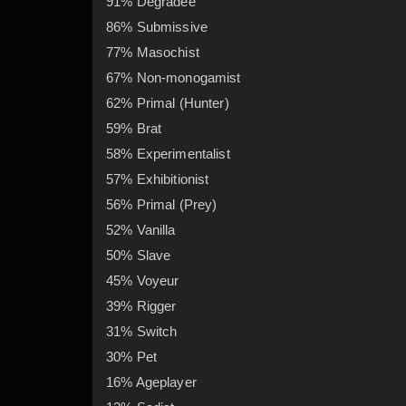
91% Degradee
86% Submissive
77% Masochist
67% Non-monogamist
62% Primal (Hunter)
59% Brat
58% Experimentalist
57% Exhibitionist
56% Primal (Prey)
52% Vanilla
50% Slave
45% Voyeur
39% Rigger
31% Switch
30% Pet
16% Ageplayer