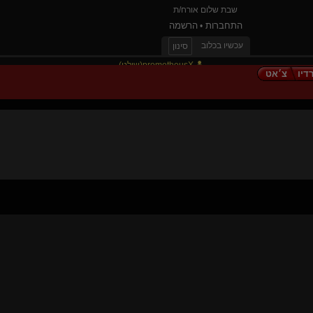
שבת שלום אורח/ת
התחברות
הרשמה
•
עכשיו בכלוב
סינון
prometheusX(שולט)
דיו
צ׳אט
אלילה יוד(שולטת)
chaos theory
זוג גברים(שולט)
EnigmaQueen
joke her
William Arthur
CheekyGoodGirl(נשלטת)
Dearyou
כמו שני משוגעים בחוף
tomime
מעמקים
Differentme
נפש עירומה
דרקסל(שולט)
נומאד(קינקי)
lara croft for u(קינקית)