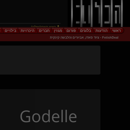
ראש הארי(שולט)
ראשי
הודעות
בלוגים
פורום
מגזין
חברים
היכרויות
בילויים
ר
עיט צפון(שולט)
FetishDeal - ציוד סאדו, אביזרים והלבשה קינקית
תמי סיסי
romdome(שולט)
moonlight dom
KingOFkinK(שולט)
-Indigo-(נשלט)
stiker
seductive promise
חתולה חמודה(נשלטת)
אפקט A פרפר(שולט)
Adi O(נשלטת)
נקודה לבנה
Godelle
זהרורים
{
הברון בכפכ
}
Woww Jexon(שולט)
Bananaz(שולט)
Drwantlove(נשלט)