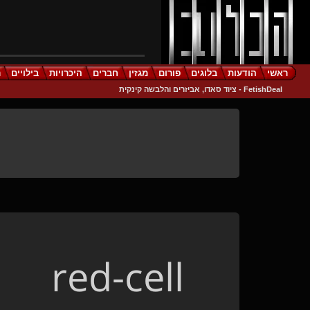
ראשי
הודעות
בלוגים
פורום
מגזין
חברים
היכרויות
בילויים
ר
FetishDeal - ציוד סאדו, אביזרים והלבשה קינקית
red-cell