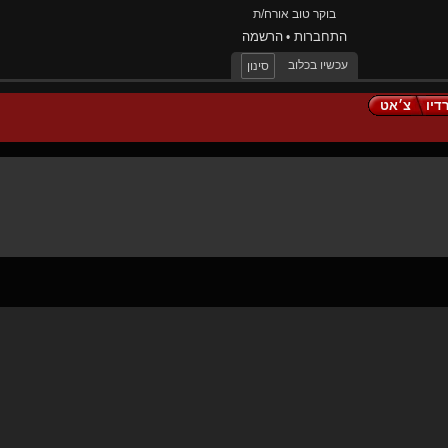
בוקר טוב אורח/ת
התחברות
הרשמה
•
עכשיו בכלוב
סינון
דיו
צ׳אט