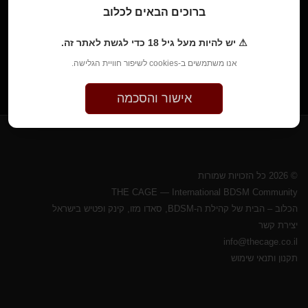
ברוכים הבאים לכלוב
⚠ יש להיות מעל גיל 18 כדי לגשת לאתר זה.
אנו משתמשים ב-cookies לשיפור חוויית הגלישה.
אישור והסכמה
© 2026 כל הזכויות שמורות
THE CAGE — International BDSM Community
הכלוב – הבית של קהילת ה-BDSM, סאדו מזו, קינק ופטיש בישראל
יצירת קשר
info@thecage.co.il
תקנון ותנאי שימוש