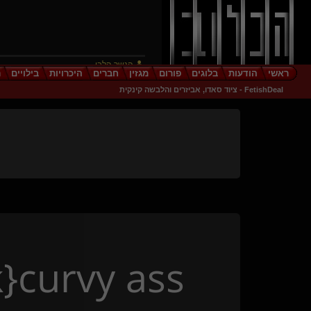
הנשר הלבן
ו
בילויים
היכרויות
חברים
מגזין
פורום
בלוגים
הודעות
ראשי
Submisson(שולט)
FetishDeal - ציוד סאדו, אביזרים והלבשה קינקית
Don mauro(שולט)
גיבור זר
הלב העירום שלי
ServiceOnly(מתחלפת)
joke her
האישה בזהב
המשרתת מהמשרד
Alastor
morena wolf
{
God
}
ילדצייתן(נשלט)
OM XXX

​{
curvy ass
כרוב קייל
AlwaysGood
Mellor(קינקית)
כנועים שלו