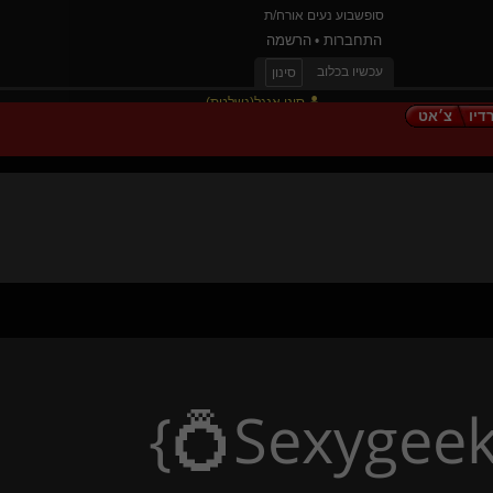
סופשבוע נעים אורח/ת
הרשמה
התחברות
•
עכשיו בכלוב
סינון
סוני אנגל(נשלטת)
צ׳אט
רדי
Vozinha(שולט)
אלילה יוד(שולטת)
romdome(שולט)
Cajon
גור-אדם(נשלט)
William Arthur
עולם מוזר(מתחלף)
Dearyou
freakazoid
Dripster(שולט)
tomime
bigblackdaddy
}
Sexygeek
Drwantlove(נשלט)
lara croft for u(קינקית)
פלג-מתלמדת
generative(שולט)