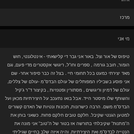
מרכז
מי אני
טיפוס של אור וצל. באור אני גבר די קלישאתי - אינטלגנטי, חוש
הומור, חובב גורמה , ספרים וחו"ל, ריגושי אקסטרים מדי פעם, וגם
מאד יצירתי כמעט בכל תחומי חיי . בצל זה כבר סיפור אחר- שם
אני פוסע בשביליו המפותלים של עולם הבדס"מ -עולם של צללים,
עולם של דמיון וריגושים , מסתורין ופטנזיות , בקיצור ד"ר ג'קיל
והשותף שלו מיסטר הייד. אבל בואו נתעכב על היצירתיות מכאן ועל
הבדס"מ משם. הרבה כישרונות, תכונות ונטיות של האדם קשורים
למטען הגנטי שקיבל. חלקם טובים חלקם פחות. כשאני בוחן את
ה"מתנות" שקיבלתי בתורשה אז בטור של ה"טוב" אני מונה את
הנטייה לבדס"מ ואת היצירתיות. והיה איזה שלב בחיים שגיליתי