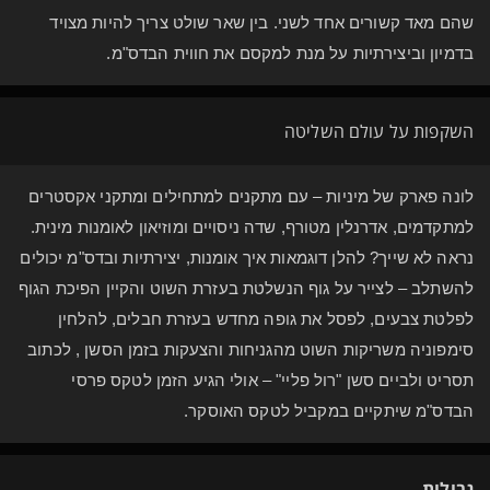
שהם מאד קשורים אחד לשני. בין שאר שולט צריך להיות מצויד
בדמיון וביצירתיות על מנת למקסם את חווית הבדס"מ.
השקפות על עולם השליטה
לונה פארק של מיניות – עם מתקנים למתחילים ומתקני אקסטרים
למתקדמים, אדרנלין מטורף, שדה ניסויים ומוזיאון לאומנות מינית.
נראה לא שייך? להלן דוגמאות איך אומנות, יצירתיות ובדס"מ יכולים
להשתלב – לצייר על גוף הנשלטת בעזרת השוט והקיין הפיכת הגוף
לפלטת צבעים, לפסל את גופה מחדש בעזרת חבלים, להלחין
סימפוניה משריקות השוט מהגניחות והצעקות בזמן הסשן , לכתוב
תסריט ולביים סשן "רול פליי" – אולי הגיע הזמן לטקס פרסי
הבדס"מ שיתקיים במקביל לטקס האוסקר.
גבולות