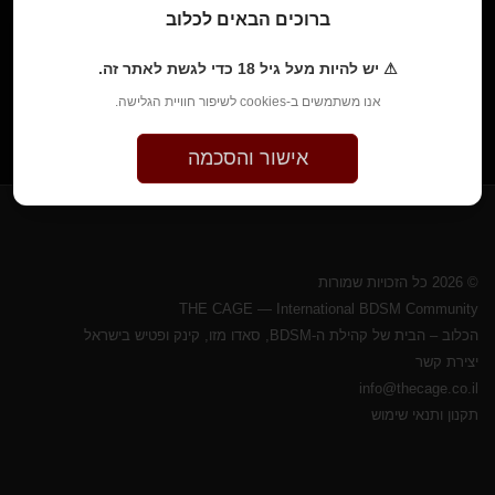
ברוכים הבאים לכלוב
⚠ יש להיות מעל גיל 18 כדי לגשת לאתר זה.
אנו משתמשים ב-cookies לשיפור חוויית הגלישה.
אישור והסכמה
© 2026 כל הזכויות שמורות
THE CAGE — International BDSM Community
הכלוב – הבית של קהילת ה-BDSM, סאדו מזו, קינק ופטיש בישראל
יצירת קשר
info@thecage.co.il
תקנון ותנאי שימוש