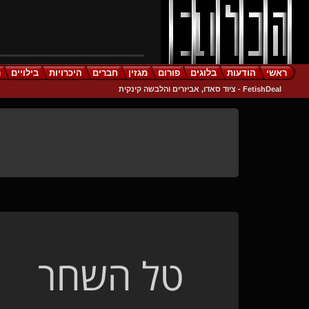
ראשי
הודעות
בלוגים
פורום
מגזין
חברים
היכרויות
בילויים
ר
FetishDeal - ציוד סאדו, אביזרים והלבשה קינקית
טל השחר