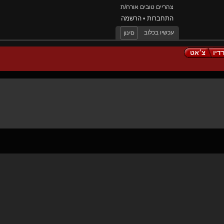
צהריים טובים אורח/ת
התחברות
הרשמה
•
עכשיו בכלוב
סינון
דיו
צ׳אט