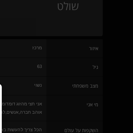
שולט
slaveforcouples
Liber Pater(שולט)
דייטונה
חיה צפונית
הכניסיני תחת -- כנפך(נשלט)
Shyme
white dark knight
איזור
מרכז
Kitty frank
flammable(נשלטת)
Danz(נשלט)
גיל
63
CTAC DM(שולט)
Deadpool9
אלפא-בטא()
מצב משפחתי
נשוי
dark innocence(נשלטת)
I am I'm me(קינקי)
מי אני
אני חצי מהזוג דומדומי
שולט קשוח(שולט)
הרמאפרודיטה
אוהב חברה,אנשים,לרק
PersonalJesus
hasday(נשלט)
{
מחפש
}
השקפות על עולם
הכל צריך להעשות באה
Mobius(שולט)