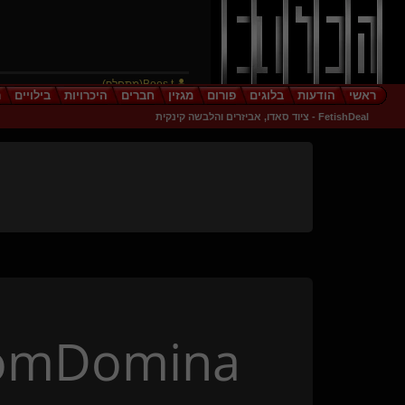
Boos t(מתחלף)
ראשי
הודעות
בלוגים
פורום
מגזין
חברים
היכרויות
בילויים
ר
prometheusX(שולט)
FetishDeal - ציוד סאדו, אביזרים והלבשה קינקית
LoveDesire(מתחלף)
romdome(שולט)
moonlight dom
William Arthur
עולם מוזר(מתחלף)
חתולה חמודה(נשלטת)
OM XXX
גבר לאחת(שולט)
פלג-מתלמדת
generative(שולט)
TheHellsAngel(שולט)
omDomina
slaveControl
shirazbar(שולטת)
LALA-PP
שיקצע