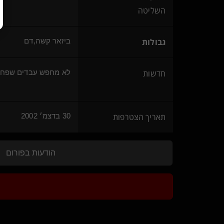
איש אחד במסע(שולט)
השליטה
מכשפת הירח(נשלטת)
{
Loki the t
}
פשוט אורי
מרפא בכאב(שולט)
גבולות
ביזאר קשה,דם
BrutallDom
Truth Seeker
חדשות
לא מחפש עבדים שפחות
עקבון(נשלט)
סנדרה מכשפה קוסמת(שולטת)
המכשפה בג'ינס(מתחלפת)
טרי ורענן(נשלט)
תאריך הצטרפות
30 בדצמ׳ 2002
Jabba(נשלט)
נשלט צפון(נשלט)
M O R F I N(נשלטת)
Sun Flower
הודעות בפורום
dommixxx
כלבלב שקט ונאמן
Dom sott(שולט)
mmmoootttyyy(נשלט)
הנפש הכנוע
freeee men(שולט)