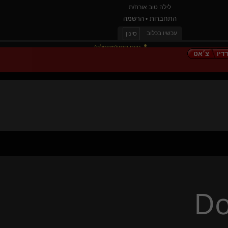
לילה טוב אורח/ת
התחברות
הרשמה
•
עכשיו בכלוב
סינון
גשם סתיו(מתחלף)
דיו
צ׳אט
Brat בתדר גבוה(קינקית)
{
vixen 🦊
}
עבד הקסם(נשלט)
הלב העירום שלי
Cajon
האישה בזהב
lmmortal
tomime
Light- me(שולטת)
Kbil
lola lolita(נשלטת)
נשלט שלך לתמיד
אני וזה(נשלטת)
D
A drifting could
ONFOR(קינקי)
- ריקוד מושחת -
TwoFingers