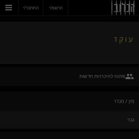
הצטרפי עכשיו
ע ו ק ד
הרשמ/י
התחבר/י
ע ו ק ד
פתוח להיכרויות חדשות
מין / מגדר
גבר