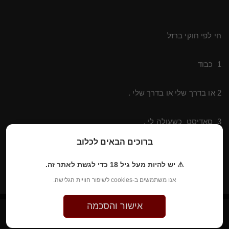
חי לפי חוקי ברזל
1 כבוד
2 או בדרך שלי או בדרך שלי .
3 סאדיסט כשעולה לי .
ברוכים הבאים לכלוב
4 נע במנעדים בין נורמאליות לשגעת
⚠ יש להיות מעל גיל 18 כדי לגשת לאתר זה.
5 לא עוצר בכתום !
אנו משתמשים ב-cookies לשיפור חוויית הגלישה.
אישור והסכמה
השקפות על עולם השליטה