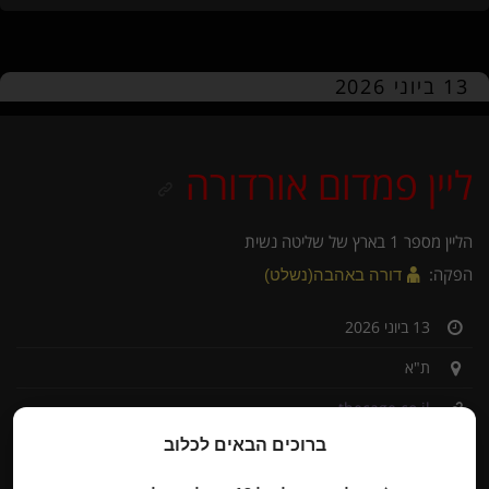
13 ביוני 2026
ליין פמדום אורדורה
הליין מספר 1 בארץ של שליטה נשית
הפקה:
דורה באהבה​(נשלט)
13 ביוני 2026
ת"א
thecage.co.il
ברוכים הבאים לכלוב
מידע נוסף
מגיעים (48)