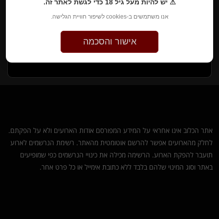
⚠ יש להיות מעל גיל 18 כדי לגשת לאתר זה.
אנו משתמשים ב-cookies לשיפור חוויית הגלישה.
הליין שכולן.ם מכירים אז אחרי תחרות הכלבים שהייתה מסיבה
מושלמת אנחנו חוזרות עם עוד ליין כייפי עם סשנים מוזיקה
אישור והסכמה
מצויינת חגיגה בהפתעה פינת אימוץ.
אז מחכות לכן.ם ❤️
אתר הכלוב אינו אחראי על המידע המפורסם אודות הארועים ולא על הפקתם.
לחלק מהארועים אפשר להרשם אוטומטית מהאתר. רשימת הנרשמים לארוע
תועבר להפקת הארוע. הרשימה מכילה את כינויי הנרשמים כפי שמופיעים
באתר וסוג המינוי שלהם בלבד ללא כתובת אימייל או כל פרט אחר.