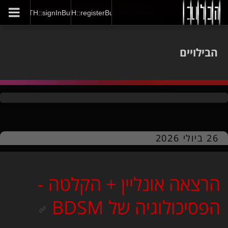
GENERAL::joinNow
AUTH::signInButton
AUTH::registerButton
הבילויים
26 ביולי 2026
הרצאה אונליין + הקלטה -
הפסיכולוגיה של BDSM