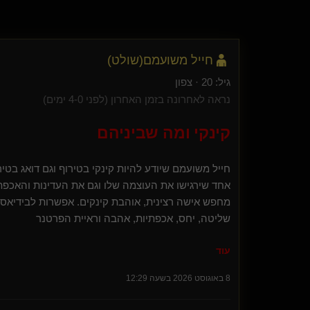
ZIGzag(מתחלף)
-poppy-
Josephin(לא בעסק)
לילית*
חייל משועמם​(שולט)
mellory
lycraman5
גיל: 20 · צפון
עבד מהמרכז
נראה לאחרונה בזמן האחרון (לפני 4-0 ימים)
חדש ישן(קינקי)
צביקוש(נשלט)
קינקי ומה שביניהם
חייל משועמם שיודע להיות קינקי בטירוף וגם דואג בטי
אחד שירגישו את העוצמה שלו וגם את העדינות והאכפת
מחפש אישה רצינית, אוהבת קינקים. אפשרות לבידיאסמ
שליטה, יחס, אכפתיות, אהבה וראיית הפרטנר
נמצא באזור הצפון הרחוק
עוד
8 באוגוסט 2026 בשעה 12:29