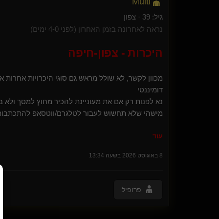
Multi
eran pazi
גיל: 39 · צפון
ElliteSlave(נשלט)
נראה לאחרונה בזמן האחרון (לפני 4-0 ימים)
sschwert()
DamnImGood(נשלט)
היכרות - צפון-חיפה
Wise dom(שולט)
globalmind(שולט)
SubGuyForDom
מכוון לקשר, לא שולל מראש גם סוגי היכרויות אחרות א
טורף בועל ומכניע
דומיננטי
Johny Vegan
נא לפנות רק אם את מעוניינת להכיר מחוץ למסך ולא
משרת גבר(נשלט)
מישהי שלא תחשוש לעבור לטלגרם/ווטסאפ להתכתבות קצ
Flower Woman(מתחלפת)
*לא בקטע של מערכת יחסים כלשהי בצורה וירטואלית.
O Bruxo(שולט)
עוד
*לא מעוניין לקבל פניות מגברים.
TIZERIT
Odoriko
{
🫪
}
8 באוגוסט 2026 בשעה 13:34
כלבונת סקרנית(נשלטת)
{
תומר ההוא
}
Jack-ג'ייק(שולט)
אדון ללא עוררין(שולט)
פרופיל
סטפן(נשלט)
Luster
starduskonfire