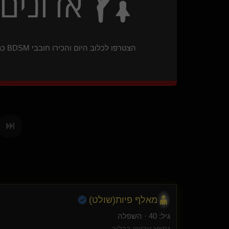
אדונים 
בולשיט
Kaonashi
ONFOR(קינקי)
tomasss
הצטרפו לכלוב היום והכירו חובבי BDSM כמוכם
Liber Pater(שולט)
fungu
masoul
חיה צפונית
master berlin
ste or(שולט)
Drgeil
הטופר המפשר(נשלט)
mad-max
JoCipher
Jan jack
Alchemist(שולט)
עיסוי טנטרי מגבר
מאלף פיות​(שולט)
The shade(נשלט)
Shiver(נשלט)
גיל: 40 · השפלה
Wishful thinking
נמצא עכשיו בכלוב