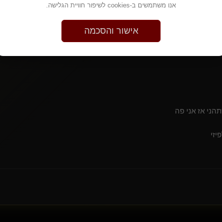
SeriousFun
אנו משתמשים ב-cookies לשיפור חוויית הגלישה.
mentalslavee(נשלט)
thedarkshadow(שולט)
אישור והסכמה
La angel
aizik
ivy sweet(נשלטת)
PowerGirl(נשלטת)
looneypeddy(נשלט)
Someone else
xxx1234(מתחלף)
הני אז אני פה
Blurryface(קינקי)
Spanking Ass
יזי
don rigoberto 88(נשלט)
wildvixen(נשלטת)
כלב מאולף(נשלט)
ערפילי(שולט)
sultani(קינקי)
SyffeR(נשלטת)
{
Dark Anter
}
שמן בעבד אוראלי(שולט)
ונילון וירטואלי(קינקי)