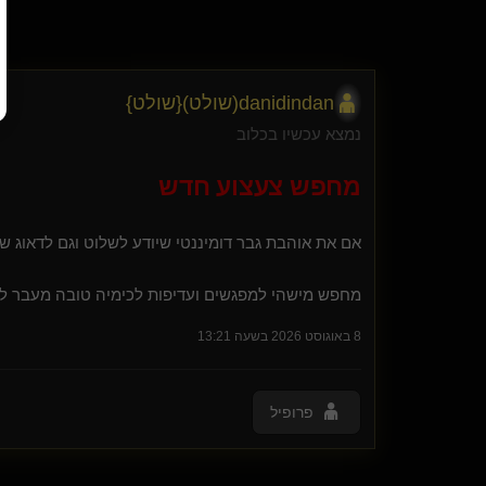
cuckold אוהב שלך(נשלט)
Corleone(שולט)
{
פשוט אישה
}
sugartie
{
שיבארי
}
האריה החטוב(מתחלף)
danidindan​(שולט)
​{
שולט
}
Ven(מתחלף)
בולבוליטה(נשלט)
נמצא עכשיו בכלוב
ציפור שיר
Pencol(נשלט)
מחפש צעצוע חדש
גבר ענק
Blonde
אם את אוהבת גבר דומיננטי שיודע לשלוט וגם לדאוג שת
טליה בן(נשלט)
מחכה למבול
מחפש מישהי למפגשים ועדיפות לכימיה טובה מעבר לפ
HexaDoe(קינקי)
ShowMe(קינקית)
8 באוגוסט 2026 בשעה 13:21
המפנק111
Z-depth
bigdawg(נשלט)
פרופיל
danili()
kareena(נשלט)
גולוסקלפרה(נשלט)