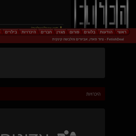
סוני אנגל(נשלטת)
ראשי
הודעות
בלוגים
פורום
מגזין
חברים
היכרויות
בילויים
ר
גשם סתיו(מתחלף)
FetishDeal - ציוד סאדו, אביזרים והלבשה קינקית
אלילה יוד(שולטת)
littlebratbunny
יוניקורני(נשלט)
romdome(שולט)
הלב העירום שלי
Galian the Eagle(שולט)
The Evil Smurfette
tomime
היכרויות
obidient guy
Light- me(שולטת)
danidindan(שולט)
{
שולט
}
מצוי בפרטים
Mellor(קינקית)
generative(שולט)
Goldberg(שולט)