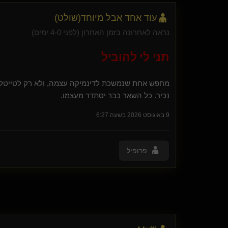
אדון-אכזר(שולט)
לא סתם עוד עבד
עוד אחד אבל מיוחד​(שולט)
המכשפה בג'ינס(מתחלפת)
נראה לאחרונה בזמן האחרון (לפני 4-0 ימים)
כלובי
Nard dog(נשלט)
תני לי להוביל
Shlo(נשלט)
Jabba(נשלט)
Mdbdl(קינקי)
מחפש אחת שנמשכת לדינמיקה עצמה, ולא רק לטייטלים.
Kalel(נשלט)
נכיר. כל השאר כבר יסתדר מעצמו.
Rogue Hand
Lollley
9 באוגוסט 2026 בשעה 6:27
TBD
zoonaa
SilentEcho
פרופיל
רימר(נשלט)
good papi
VelvetMist
HellHound
mmmoootttyyy(נשלט)
טליה-Talia(נשלטת)
Cuckold Servant(נשלט)