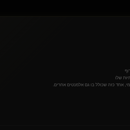
אקזוטיקס
Meta Control(שולט)
רנסנס(שולט)
Dark-Evil
סמית(שולט)
לב יאה(לא בעסק)
אדון בכלבה רעבה(שולט)
Marcus Wright
CaveM
רוף
יות שלו
י, אחד כזה שכולל בו גם אלמנטים אחרים.