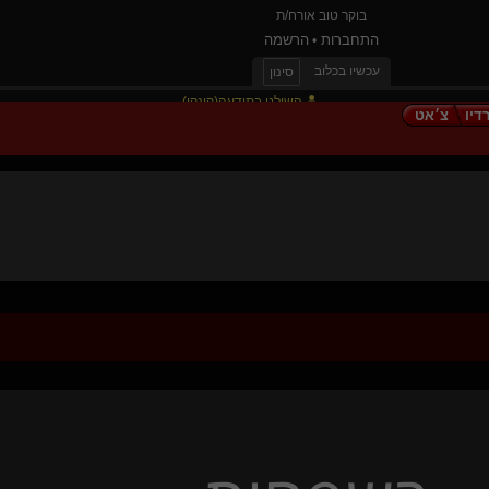
בוקר טוב אורח/ת
התחברות
הרשמה
•
עכשיו בכלוב
סינון
השולט בתודעה(קינקי)
דיו
צ׳אט
prometheusX(שולט)
LoveDesire(מתחלף)
camelll
chaos theory
epilepticus
slave diaper(נשלט)
Liliana of the veil()
{
מחפשת
}
אפקט A פרפר(שולט)
ברידג'רטון
קשוח ודומיננטי(שולט)
dani dean
זהרורים
{
הברון בכפכ
}
כרוב קייל
פלג-מתלמדת
TheHellsAngel(שולט)
justix