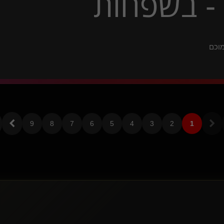
- בשפחות
rijik(נשלטת)
The Silent Plotter
hipocrates(נשלט)
חזוס
AxLRose(נשלט)
LeafAndStream
xtazz
Hashirama
ציפור הסיס()
Philosofer(שולט)
Lady cbt(שולטת)
9
8
7
6
5
4
3
2
1
Chucha
The Deep Blue
דורה באהבה(נשלט)
tooosick(נשלט)
subtrickit(מתחלפת)
All You Need Is Love
SHETER(שולט)
מביט בך(שולט)
aum