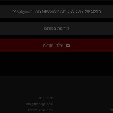
טליה בן(נשלט)
עוד רגע חולף
הבלוג של
AIYGIWGWY AIYDIWDWY
- "
Asphyxia
"
I S Y D(שולט)
miracle
ברגישות אך בנחישות
הודעות בפורום
עבד נצחי(נשלט)
רנסנס(שולט)
סמית(שולט)
שלחי הודעה
סטאר(מתחלף)
CaveM
יצירת קשר
info@thecage.co.il
תקנון ותנאי שימוש