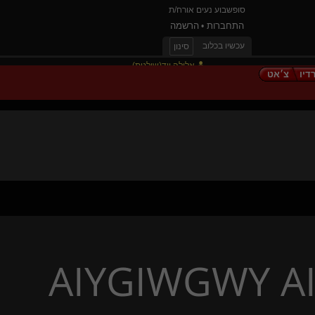
סופשבוע נעים אורח/ת
התחברות
הרשמה
•
עכשיו בכלוב
סינון
אלילה יוד(שולטת)
דיו
צ׳אט
romdome(שולט)
William Arthur
CheekyGoodGirl(נשלטת)
Dearyou
tomime
TheMixologist
נומאד(קינקי)
generative(שולט)
justix
שליטהמוחלטת(שולט)
shirazbar(שולטת)
LeafAndStream
AIYGIWGWY A
ג'ין גריי-סאמרס(שולטת)
xtazz
Funshine
{
Tenderhear
}
TasteOfTrouble(שולט)