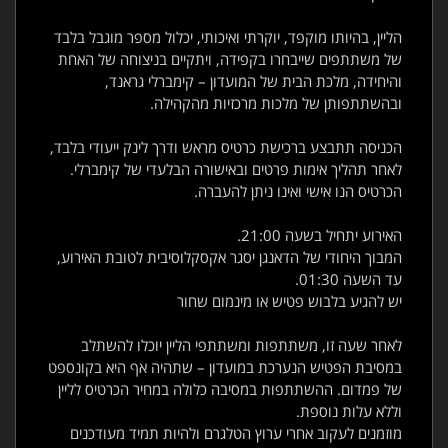
הליין, בהיותו מוקפד, יוקרתי ואיכותי, יכלול מספר מוגבל בלבד
של משתתפים שייבחרו בקפידה, ויתקיים בניצוחה של האחת
והיחידה, מלכת הבית של המועדון – קימברלי גראנד,
ובהשתתפותן של מלכות מרכזיות מהקהילה.
הכניסה תתבצע ברכישת כרטיס מראש ודרך לינק ייעודי בלבד,
לאחר תהליך אימות פרטים ובאישורה הבלעדי של קימברלי.
הכרטיס הנו אישי ואינו ניתן להעברה.
האירוע יתחיל בשעה 21:00.
המבוך היחודי של הדאנגן יסגר אקסקלוסיבית לטובת האירוע,
עד השעה 01:30.
יש להגיע בלבוש פטיש או מינמום שחור
לאחר שעה זו, משתתפות ומשתתפי הליין יוכלו להשתלב
במסיבת הפטיש הנערכת במועדון – שתהיה אף היא בקונספט
של פמדום. ההשתתפות במסיבה כלולה במחיר הכרטיס לליין
וללא עלות נוספת.
מוזמנים לעקוב אחרי ערוץ הטלגרם ולהיות תמיד מעודכנים