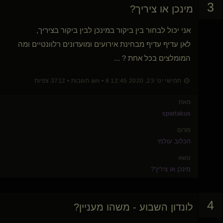
3
מינכן או ציריך?
אני יכול לבחור בין ביקור במינכן לבין ביקור בציריך,
לאן עדיף עדיף מבחינת אירועים ומועדונים רלוונטיים ומה
המומלצים בכל אחת ? ...
חמישי ינו' 23, 2020 12:45 am • 8 תגובות • 3712 צפיות
מאת
spartakus
פורום
הכלוב עולמי
נושא
מינכן או ציריך?
4
לונדון השבוע - משהו מעניין?