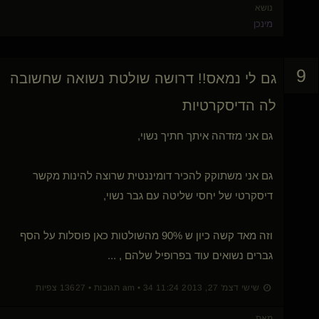
נושא
מינכן
9
גם לי נמאס!! דרושה שולטת נשואה שחשובה
לה הדיסקרטיות
גם אני מזדהה איתך חתיך נשוי,
גם אני משתוקק להכיר דומיננטית שרוצה להינות מקשר
דיסקרטי של יחסי שליטה עם גבר נשוי,
וזה מאד קשה כיון ש 90% מהשולטות כאן פוסלות על הסף
גברים נשואים עוד בפרופיל שלהם , ...
שישי דצמ' 27, 2013 11:24 am • 34 תגובות • 13627 צפיות
מאת