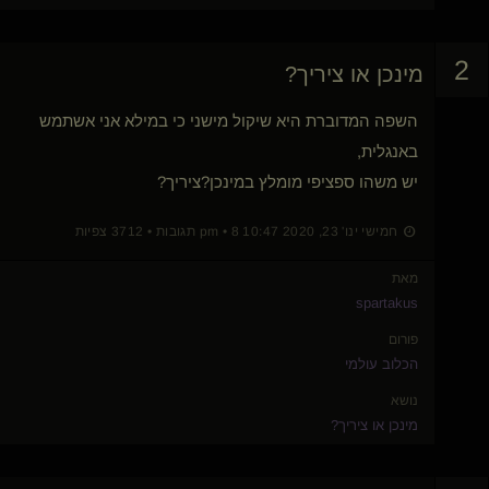
2
מינכן או ציריך?
השפה המדוברת היא שיקול מישני כי במילא אני אשתמש
באנגלית,
יש משהו ספציפי מומלץ במינכן?ציריך?
חמישי ינו' 23, 2020 10:47 pm • 8 תגובות • 3712 צפיות
מאת
spartakus
פורום
הכלוב עולמי
נושא
מינכן או ציריך?