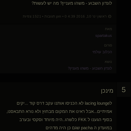
לונדון השבוע - משהו מעניין? מה יש לעשות?
ראשון ינו' 10, 2016 4:39 pm • 0 תגובות • 1521 צפיות
מאת
spartakus
פורום
הכלוב עולמי
נושא
לונדון השבוע - משהו מעניין?
5
מינכן
לlacing lounge לא הכניסו אותנו עקב דרס קוד ...יקים
אמיתיים...אבל ראינו את המקום מבחוץ ולא נורא התבאסנו,
בסוף הגענו ל FKK כלשהו..היה מיוחד וסקסי ובערב
במועדון ה pacha שגם כן היה מדהים