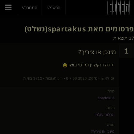
הצטרפי עכשיו
הרשמ/י
התחבר/י
פרסומים מאת
spartakus
(נשלט)
17 תוצאות
1
מינכן או ציריך?
תודה דנקשיין ומרסי בושו
ראשון ינו' 26, 2020 7:56 pm • 8 תגובות • 3712 צפיות
מאת
spartakus
פורום
הכלוב עולמי
נושא
מינכן או ציריך?