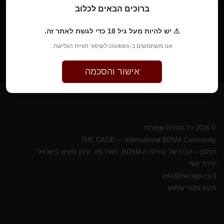
ברוכים הבאים לכלוב
⚠ יש להיות מעל גיל 18 כדי לגשת לאתר זה.
אנו משתמשים ב-cookies לשיפור חוויית הגלישה.
אישור והסכמה
© 2026 כל הזכויות שמורות
THE CAGE — International BDSM Community
הכלוב – הבית של קהילת ה-BDSM, סאדו מזו, קינק ופטיש בישראל
יצירת קשר
info@thecage.co.il
תקנון ותנאי שימוש