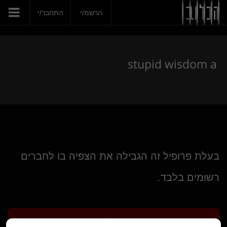
הצטרפי עכשיו
stupid wisdom a
הרשמ/י
התחבר/י
stupid wisdom a
בעלת פרופיל זה הגבילה את הצפיה בו לחברים
רשומים בלבד.
הרשמ/י